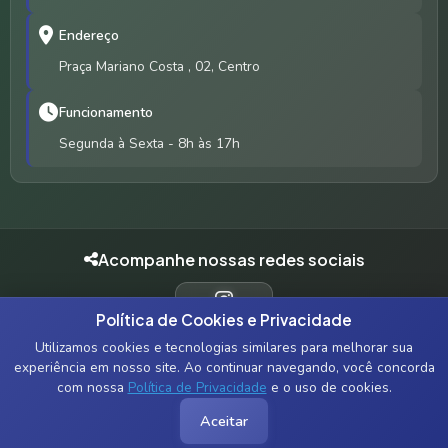
Endereço
Praça Mariano Costa , 02, Centro
Funcionamento
Segunda à Sexta - 8h às 17h
Acompanhe nossas redes sociais
Política de Cookies e Privacidade
INSTAGRAM
Utilizamos cookies e tecnologias similares para melhorar sua
experiência em nosso site. Ao continuar navegando, você concorda
com nossa
Política de Privacidade
e o uso de cookies.
© 2026 Prefeitura Municipal de Igarapé Grande - MA. Todos os
Aceitar
direitos reservados.