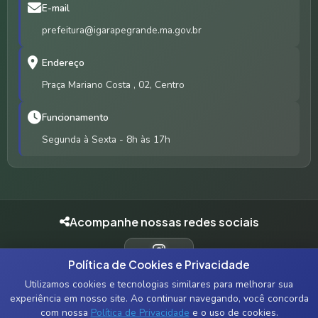
E-mail
prefeitura@igarapegrande.ma.gov.br
Endereço
Praça Mariano Costa , 02, Centro
Funcionamento
Segunda à Sexta - 8h às 17h
Acompanhe nossas redes sociais
Política de Cookies e Privacidade
INSTAGRAM
Utilizamos cookies e tecnologias similares para melhorar sua
experiência em nosso site. Ao continuar navegando, você concorda
com nossa
Política de Privacidade
e o uso de cookies.