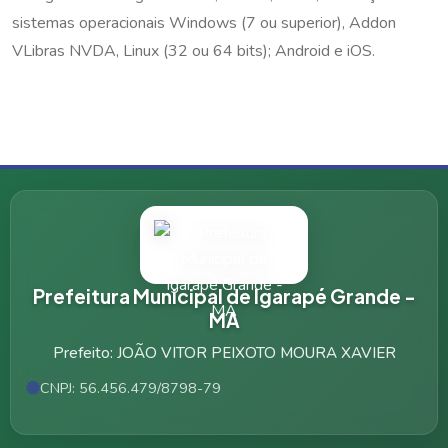
sistemas operacionais Windows (7 ou superior), Addon
VLibras NVDA, Linux (32 ou 64 bits); Android e iOS.
Prefeitura Municipal de Igarapé Grande -
MA
Prefeito: JOÃO VITOR PEIXOTO MOURA XAVIER
CNPJ: 56.456.479/8798-79